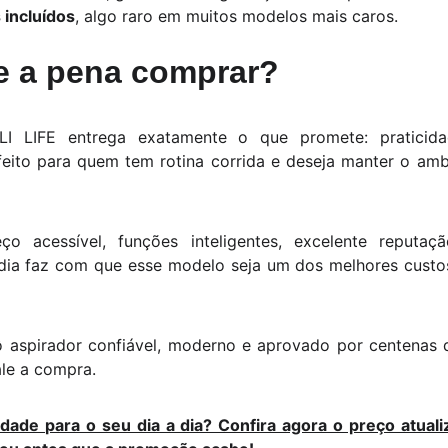
 incluídos
, algo raro em muitos modelos mais caros.
e a pena comprar?
LI LIFE entrega exatamente o que promete: praticidad
eito para quem tem rotina corrida e deseja manter o amb
o acessível, funções inteligentes, excelente reputa
ia faz com que esse modelo seja um dos melhores custos
 aspirador confiável, moderno e aprovado por centenas d
le a compra.
idade para o seu dia a dia? Confira agora o preço atual