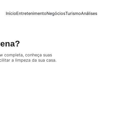
Início
Entretenimento
Negócios
Turismo
Análises
Pena?
iew completa, conheça suas
litar a limpeza da sua casa.