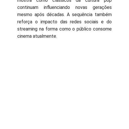
mostra como clássicos da cultura pop
continuam influenciando novas gerações
mesmo após décadas. A sequência também
reforça o impacto das redes sociais e do
streaming na forma como o público consome
cinema atualmente.
Contato:
Sobre Nós
Política de Privacidade
panoramageral.site@gmail.com